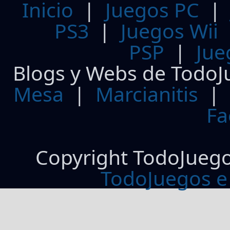
Inicio
|
Juegos PC
PS3
|
Juegos Wii
PSP
|
Jue
Blogs y Webs de TodoJ
Mesa
|
Marcianitis
|
Fa
Copyright TodoJueg
TodoJuegos e