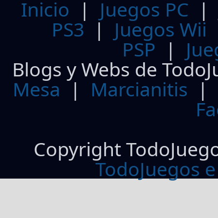
Inicio
|
Juegos PC
PS3
|
Juegos Wii
PSP
|
Jue
Blogs y Webs de TodoJ
Mesa
|
Marcianitis
|
Fa
Copyright TodoJueg
TodoJuegos e