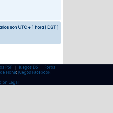
arios son UTC + 1 hora [
DST
]
os PSP
|
Juegos DS
|
Foros
 de Fiona
:
Juegos Facebook
ción Legal