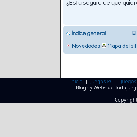
¿Está seguro de que quiere
El
Índice general
Novedades
Mapa del sit
Inicio
|
Juegos PC
|
Juegos
Blogs y Webs de TodoJueg
Copyrigh