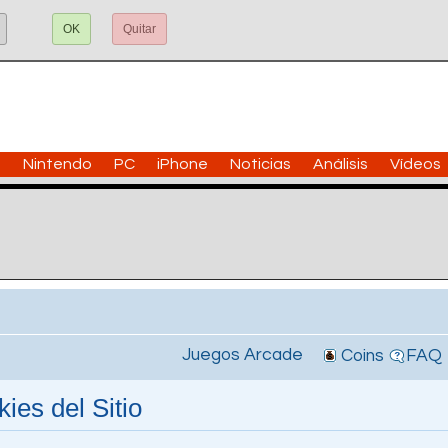
OK
Quitar
n
Nintendo
PC
iPhone
Noticias
Análisis
Vídeos
Juegos Arcade
Coins
FAQ
ies del Sitio