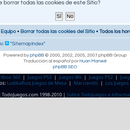
 borrar todas las cookies de este Sitio?
 Equipo
•
Borrar todas las cookies del Sitio
• Todos los hor
io
"SitemapIndex"
Powered by
phpBB
© 2000, 2002, 2005, 2007 phpBB Group
Traducción al español por
Huan Manwë
phpBB SEO
 Xbox 360
|
Juegos PS3
|
Juegos Wii
|
Juegos PS2
|
Jueg
os:
LudikaRus
:
Juegos de Mesa
|
Marcianitis
|
Los Juegos
t TodoJuegos.com 1998-2010 |
Sobre TodoJuegos e informa