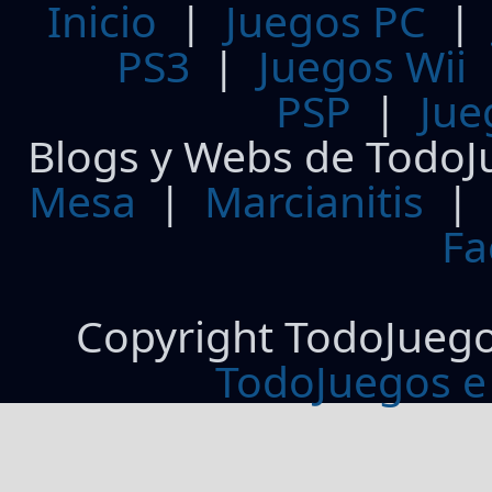
Inicio
|
Juegos PC
PS3
|
Juegos Wii
PSP
|
Jue
Blogs y Webs de TodoJ
Mesa
|
Marcianitis
|
Fa
Copyright TodoJueg
TodoJuegos e