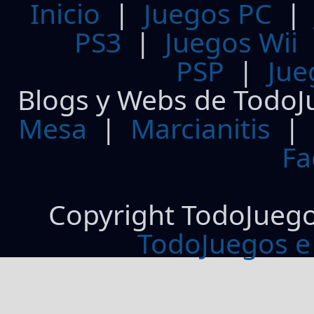
Inicio
|
Juegos PC
PS3
|
Juegos Wii
PSP
|
Jue
Blogs y Webs de TodoJ
Mesa
|
Marcianitis
|
Fa
Copyright TodoJueg
TodoJuegos e