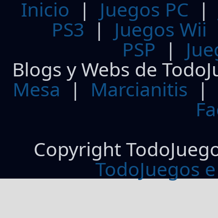
Inicio
|
Juegos PC
PS3
|
Juegos Wii
PSP
|
Jue
Blogs y Webs de TodoJ
Mesa
|
Marcianitis
|
Fa
Copyright TodoJueg
TodoJuegos e