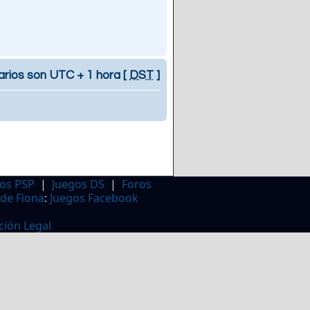
arios son UTC + 1 hora [
DST
]
os PSP
|
Juegos DS
|
Foros
 de Fiona
:
Juegos Facebook
ción Legal