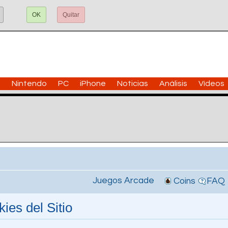
OK
Quitar
n
Nintendo
PC
iPhone
Noticias
Análisis
Vídeos
Juegos Arcade
Coins
FAQ
ies del Sitio