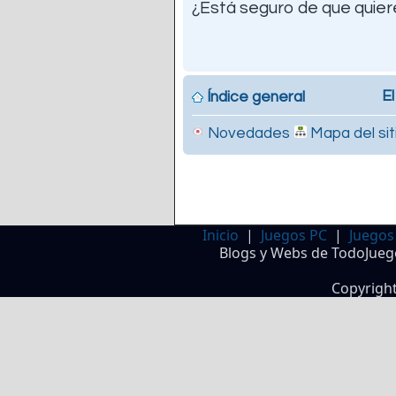
¿Está seguro de que quiere
El
Índice general
Novedades
Mapa del sit
Inicio
|
Juegos PC
|
Juegos
Blogs y Webs de TodoJueg
Copyrigh