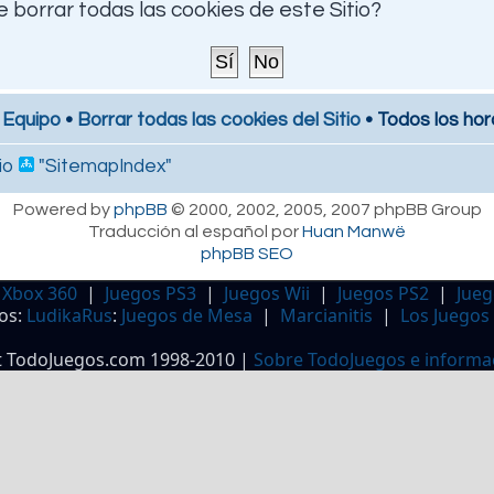
 borrar todas las cookies de este Sitio?
 Equipo
•
Borrar todas las cookies del Sitio
• Todos los hor
io
"SitemapIndex"
Powered by
phpBB
© 2000, 2002, 2005, 2007 phpBB Group
Traducción al español por
Huan Manwë
phpBB SEO
 Xbox 360
|
Juegos PS3
|
Juegos Wii
|
Juegos PS2
|
Jueg
os:
LudikaRus
:
Juegos de Mesa
|
Marcianitis
|
Los Juegos
t TodoJuegos.com 1998-2010 |
Sobre TodoJuegos e informa