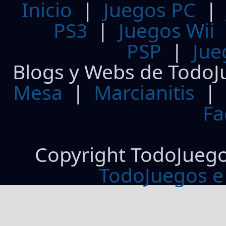
Inicio
|
Juegos PC
PS3
|
Juegos Wii
PSP
|
Jue
Blogs y Webs de TodoJ
Mesa
|
Marcianitis
|
Fa
Copyright TodoJueg
TodoJuegos e