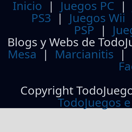
Inicio
|
Juegos PC
PS3
|
Juegos Wii
PSP
|
Jue
Blogs y Webs de TodoJ
Mesa
|
Marcianitis
|
Fa
Copyright TodoJueg
TodoJuegos e