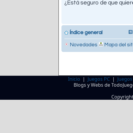
¿Está seguro de que quiere
El
Índice general
Novedades
Mapa del sit
Inicio
|
Juegos PC
|
Juegos
Blogs y Webs de TodoJueg
Copyrigh