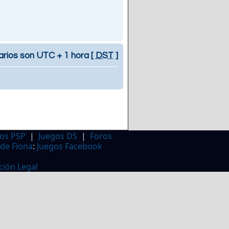
arios son UTC + 1 hora [
DST
]
os PSP
|
Juegos DS
|
Foros
 de Fiona
:
Juegos Facebook
ción Legal