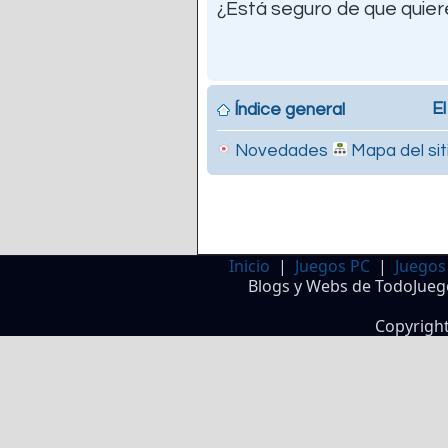
¿Está seguro de que quiere
El
Índice general
Novedades
Mapa del sit
Inicio
|
Juegos PC
|
Juegos
Blogs y Webs de TodoJueg
Copyrigh