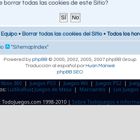
 borrar todas las cookies de este Sitio?
 Equipo
•
Borrar todas las cookies del Sitio
• Todos los hor
io
"SitemapIndex"
Powered by
phpBB
© 2000, 2002, 2005, 2007 phpBB Group
Traducción al español por
Huan Manwë
phpBB SEO
 Xbox 360
|
Juegos PS3
|
Juegos Wii
|
Juegos PS2
|
Jueg
os:
LudikaRus
:
Juegos de Mesa
|
Marcianitis
|
Los Juegos
t TodoJuegos.com 1998-2010 |
Sobre TodoJuegos e informa