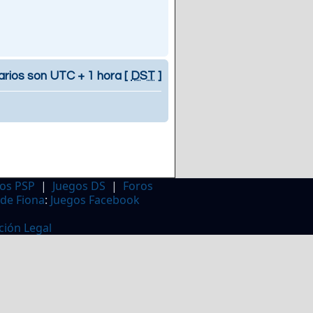
arios son UTC + 1 hora [
DST
]
os PSP
|
Juegos DS
|
Foros
 de Fiona
:
Juegos Facebook
ción Legal