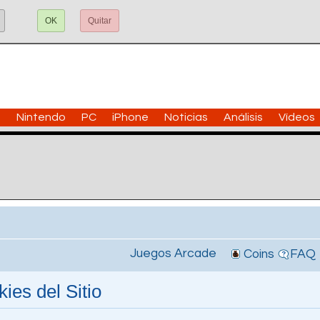
OK
Quitar
n
Nintendo
PC
iPhone
Noticias
Análisis
Vídeos
Juegos Arcade
Coins
FAQ
ies del Sitio