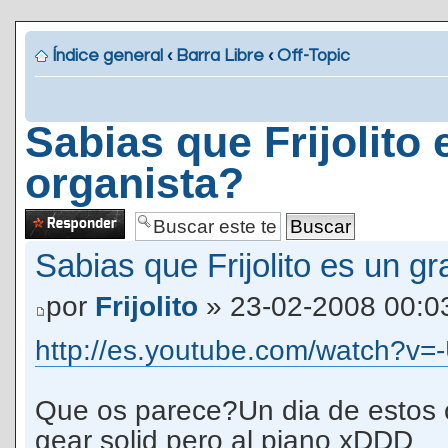
Índice general
‹
Barra Libre
‹
Off-Topic
Sabias que Frijolito
organista?
Publicar una
respuesta
Sabias que Frijolito es un g
por
Frijolito
» 23-02-2008 00:0
http://es.youtube.com/watch?v
Que os parece?Un dia de estos 
gear solid pero al piano xDDD