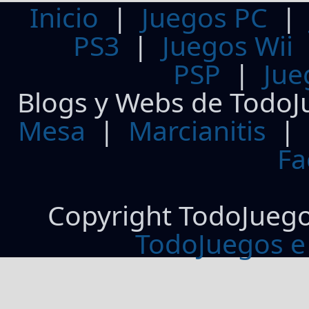
Inicio
|
Juegos PC
PS3
|
Juegos Wii
PSP
|
Jue
Blogs y Webs de TodoJ
Mesa
|
Marcianitis
|
Fa
Copyright TodoJueg
TodoJuegos e