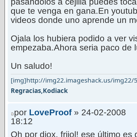
pasandolos a cejilla puedes toca
que te venga en gana.En youtub
videos donde uno aprende un m
Ojala los hubiera podido a ver v
empezaba.Ahora seria paco de 
Un saludo!
[img]http://img22.imageshack.us/img22/5
Regracias,Kodiack
por
LoveProof
» 24-02-2008
18:12
Oh por diox, frijol! ese último es