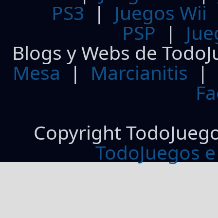
PS3
|
Juegos Wii
PSP
|
Jue
Blogs y Webs de TodoJ
Mesa
|
Marcianitis
|
Fa
Copyright TodoJueg
TodoJuegos e