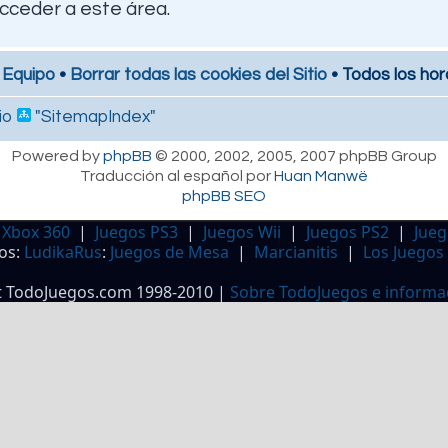
cceder a este área.
 Equipo
•
Borrar todas las cookies del Sitio
• Todos los hor
io
"SitemapIndex"
Powered by
phpBB
© 2000, 2002, 2005, 2007 phpBB Group
Traducción al español por
Huan Manwë
phpBB SEO
 Xbox 360
|
Juegos PS3
|
Juegos Wii
|
Juegos PS2
|
Jueg
os:
LudikaRus
:
Juegos de Mesa
|
Marcianitis
|
Los Juegos
t TodoJuegos.com 1998-2010 |
Sobre TodoJuegos e informa