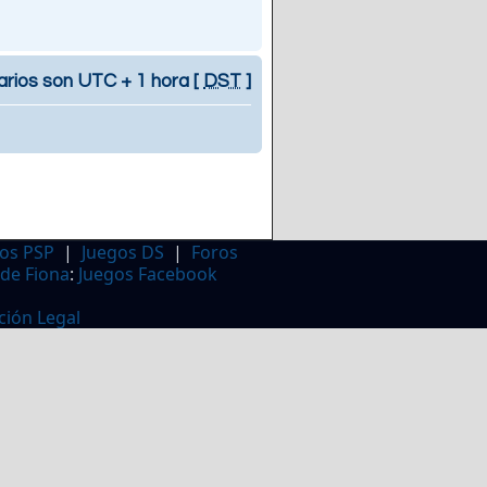
arios son UTC + 1 hora [
DST
]
os PSP
|
Juegos DS
|
Foros
 de Fiona
:
Juegos Facebook
ción Legal