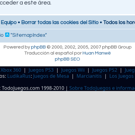
cceder a este área.
 Equipo
•
Borrar todas las cookies del Sitio
• Todos los hor
io
"SitemapIndex"
Powered by
phpBB
© 2000, 2002, 2005, 2007 phpBB Group
Traducción al español por
Huan Manwë
phpBB SEO
 Xbox 360
|
Juegos PS3
|
Juegos Wii
|
Juegos PS2
|
Jueg
os:
LudikaRus
:
Juegos de Mesa
|
Marcianitis
|
Los Juegos
t TodoJuegos.com 1998-2010 |
Sobre TodoJuegos e informa