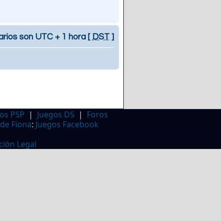
arios son UTC + 1 hora [
DST
]
os PSP
|
Juegos DS
|
Foros
 de Fiona
:
Juegos Facebook
ción Legal