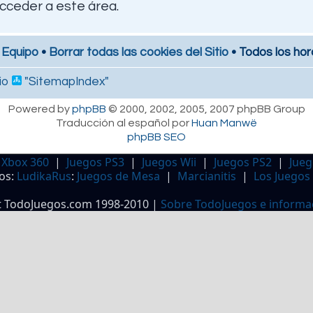
cceder a este área.
 Equipo
•
Borrar todas las cookies del Sitio
• Todos los hor
io
"SitemapIndex"
Powered by
phpBB
© 2000, 2002, 2005, 2007 phpBB Group
Traducción al español por
Huan Manwë
phpBB SEO
 Xbox 360
|
Juegos PS3
|
Juegos Wii
|
Juegos PS2
|
Jueg
os:
LudikaRus
:
Juegos de Mesa
|
Marcianitis
|
Los Juegos
t TodoJuegos.com 1998-2010 |
Sobre TodoJuegos e informa