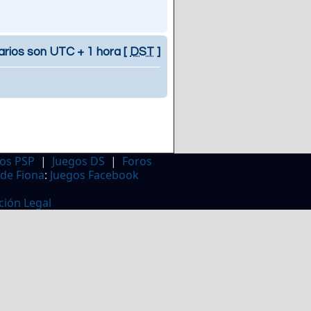
arios son UTC + 1 hora [
DST
]
os PSP
|
Juegos DS
|
Foros
 de Fiona
:
Juegos Facebook
ción Legal