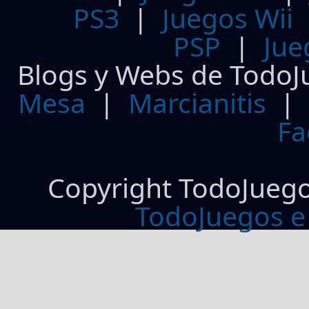
PS3
|
Juegos Wii
PSP
|
Jue
Blogs y Webs de TodoJ
Mesa
|
Marcianitis
|
Fa
Copyright TodoJueg
TodoJuegos e