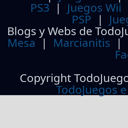
PS3
|
Juegos Wii
PSP
|
Jue
Blogs y Webs de TodoJ
Mesa
|
Marcianitis
|
Fa
Copyright TodoJueg
TodoJuegos e