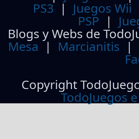
PS3
|
Juegos Wii
PSP
|
Jue
Blogs y Webs de TodoJ
Mesa
|
Marcianitis
|
Fa
Copyright TodoJueg
TodoJuegos e