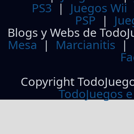
PS3
|
Juegos Wii
PSP
|
Jue
Blogs y Webs de TodoJ
Mesa
|
Marcianitis
|
Fa
Copyright TodoJueg
TodoJuegos e