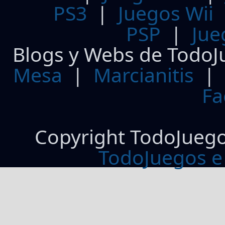
PS3
|
Juegos Wii
PSP
|
Jue
Blogs y Webs de TodoJ
Mesa
|
Marcianitis
|
Fa
Copyright TodoJueg
TodoJuegos e