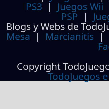
PS3
|
Juegos Wii
PSP
|
Jue
Blogs y Webs de TodoJ
Mesa
|
Marcianitis
|
Fa
Copyright TodoJueg
TodoJuegos e