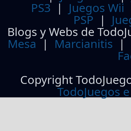
PS3
|
Juegos Wii
PSP
|
Jue
Blogs y Webs de TodoJ
Mesa
|
Marcianitis
|
Fa
Copyright TodoJueg
TodoJuegos e