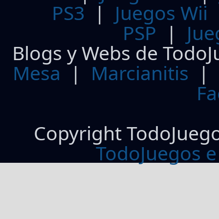
PS3
|
Juegos Wii
PSP
|
Jue
Blogs y Webs de TodoJ
Mesa
|
Marcianitis
|
Fa
Copyright TodoJueg
TodoJuegos e