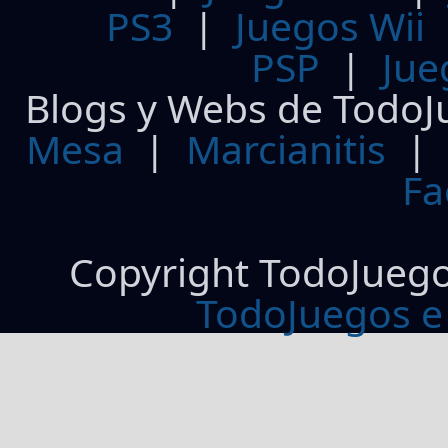
PS3
|
Juegos Wii
PSP
|
Jue
Blogs y Webs de TodoJ
Mesa
|
Marcianitis
|
Fa
Copyright TodoJueg
TodoJuegos e