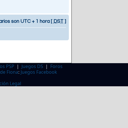
arios son UTC + 1 hora [
DST
]
os PSP
|
Juegos DS
|
Foros
 de Fiona
:
Juegos Facebook
ción Legal