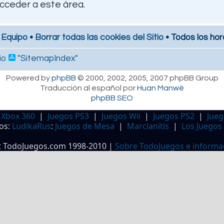
cceder a este área.
 Equipo
•
Borrar todas las cookies del Sitio
• Todos los hor
io
"SitemapIndex"
Powered by
phpBB
© 2000, 2002, 2005, 2007 phpBB Group
Traducción al español por
Huan Manwë
phpBB SEO
 Xbox 360
|
Juegos PS3
|
Juegos Wii
|
Juegos PS2
|
Jueg
os:
LudikaRus
:
Juegos de Mesa
|
Marcianitis
|
Los Juegos
t TodoJuegos.com 1998-2010 |
Sobre TodoJuegos e informa