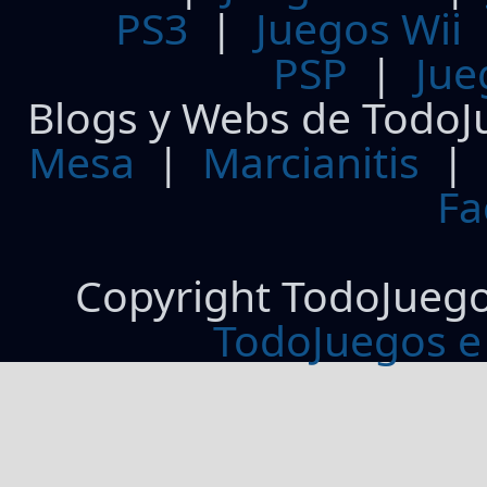
PS3
|
Juegos Wii
PSP
|
Jue
Blogs y Webs de TodoJ
Mesa
|
Marcianitis
|
Fa
Copyright TodoJueg
TodoJuegos e