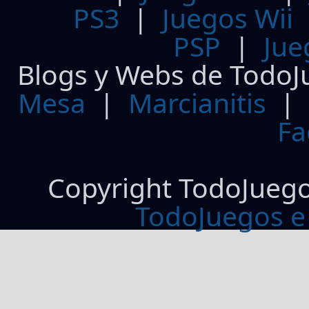
PS3
|
Juegos Wii
PSP
|
Jue
Blogs y Webs de TodoJ
Mesa
|
Marcianitis
|
Fa
Copyright TodoJueg
TodoJuegos e