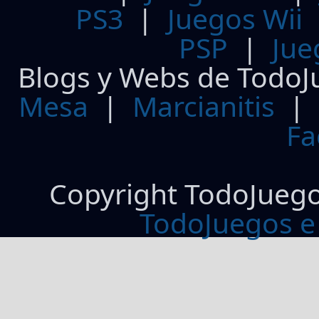
PS3
|
Juegos Wii
PSP
|
Jue
Blogs y Webs de TodoJ
Mesa
|
Marcianitis
|
Fa
Copyright TodoJueg
TodoJuegos e