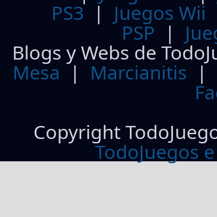
PS3
|
Juegos Wii
PSP
|
Jue
Blogs y Webs de TodoJ
Mesa
|
Marcianitis
|
Fa
Copyright TodoJueg
TodoJuegos e