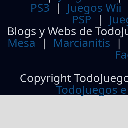
PS3
|
Juegos Wii
PSP
|
Jue
Blogs y Webs de TodoJ
Mesa
|
Marcianitis
|
Fa
Copyright TodoJueg
TodoJuegos e