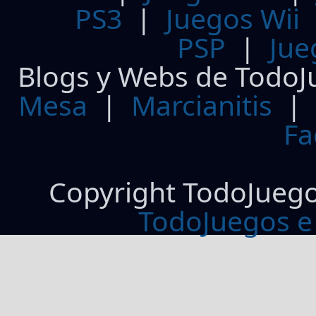
PS3
|
Juegos Wii
PSP
|
Jue
Blogs y Webs de TodoJ
Mesa
|
Marcianitis
|
Fa
Copyright TodoJueg
TodoJuegos e