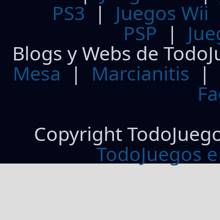
PS3
|
Juegos Wii
PSP
|
Jue
Blogs y Webs de TodoJ
Mesa
|
Marcianitis
|
Fa
Copyright TodoJueg
TodoJuegos e