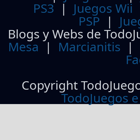
PS3
|
Juegos Wii
PSP
|
Jue
Blogs y Webs de TodoJ
Mesa
|
Marcianitis
|
Fa
Copyright TodoJueg
TodoJuegos e