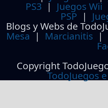
PS3
|
Juegos Wii
PSP
|
Jue
Blogs y Webs de TodoJ
Mesa
|
Marcianitis
|
Fa
Copyright TodoJueg
TodoJuegos e