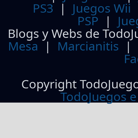
PS3
|
Juegos Wii
PSP
|
Jue
Blogs y Webs de TodoJ
Mesa
|
Marcianitis
|
Fa
Copyright TodoJueg
TodoJuegos e