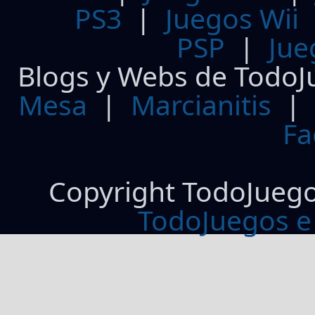
PS3
|
Juegos Wii
PSP
|
Jue
Blogs y Webs de TodoJ
Mesa
|
Marcianitis
|
Fa
Copyright TodoJueg
TodoJuegos e