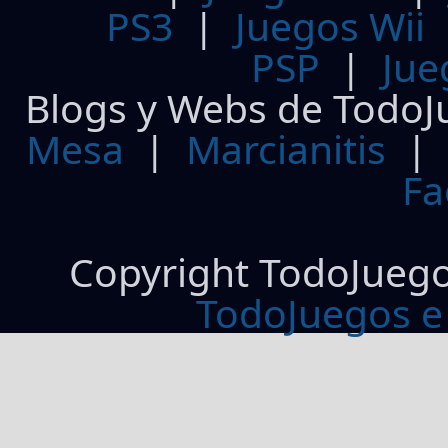
PS3
|
Juegos Wii
PSP
|
Jue
Blogs y Webs de TodoJ
Mesa
|
Marcianitis
|
Fa
Copyright TodoJueg
TodoJuegos e