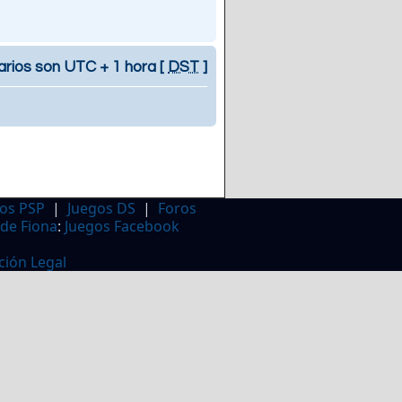
arios son UTC + 1 hora [
DST
]
os PSP
|
Juegos DS
|
Foros
 de Fiona
:
Juegos Facebook
ción Legal