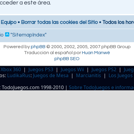
cceder a este área.
 Equipo
•
Borrar todas las cookies del Sitio
• Todos los hor
io
"SitemapIndex"
Powered by
phpBB
© 2000, 2002, 2005, 2007 phpBB Group
Traducción al español por
Huan Manwë
phpBB SEO
 Xbox 360
|
Juegos PS3
|
Juegos Wii
|
Juegos PS2
|
Jueg
os:
LudikaRus
:
Juegos de Mesa
|
Marcianitis
|
Los Juegos
t TodoJuegos.com 1998-2010 |
Sobre TodoJuegos e informa