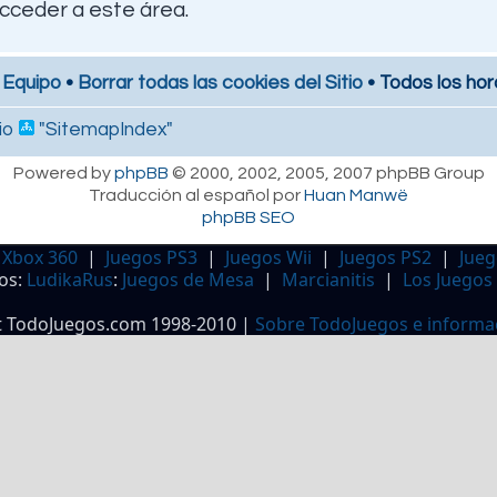
cceder a este área.
 Equipo
•
Borrar todas las cookies del Sitio
• Todos los hor
io
"SitemapIndex"
Powered by
phpBB
© 2000, 2002, 2005, 2007 phpBB Group
Traducción al español por
Huan Manwë
phpBB SEO
 Xbox 360
|
Juegos PS3
|
Juegos Wii
|
Juegos PS2
|
Jueg
os:
LudikaRus
:
Juegos de Mesa
|
Marcianitis
|
Los Juegos
t TodoJuegos.com 1998-2010 |
Sobre TodoJuegos e informa