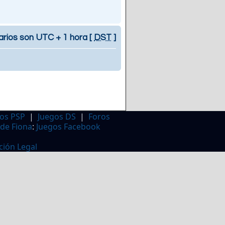
arios son UTC + 1 hora [
DST
]
os PSP
|
Juegos DS
|
Foros
 de Fiona
:
Juegos Facebook
ción Legal