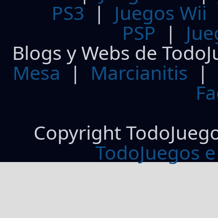
PS3
|
Juegos Wii
PSP
|
Jue
Blogs y Webs de TodoJ
Mesa
|
Marcianitis
|
Fa
Copyright TodoJueg
TodoJuegos e