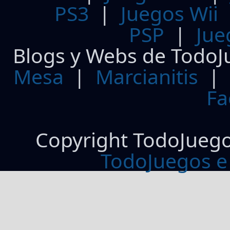
PS3
|
Juegos Wii
PSP
|
Jue
Blogs y Webs de TodoJ
Mesa
|
Marcianitis
|
Fa
Copyright TodoJueg
TodoJuegos e