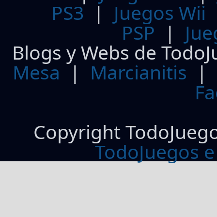
PS3
|
Juegos Wii
PSP
|
Jue
Blogs y Webs de TodoJ
Mesa
|
Marcianitis
|
Fa
Copyright TodoJueg
TodoJuegos e