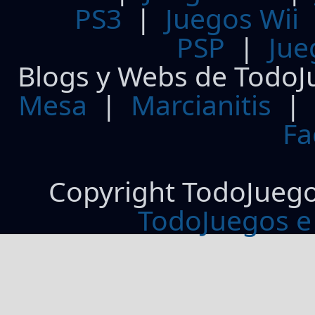
PS3
|
Juegos Wii
PSP
|
Jue
Blogs y Webs de TodoJ
Mesa
|
Marcianitis
|
Fa
Copyright TodoJueg
TodoJuegos e