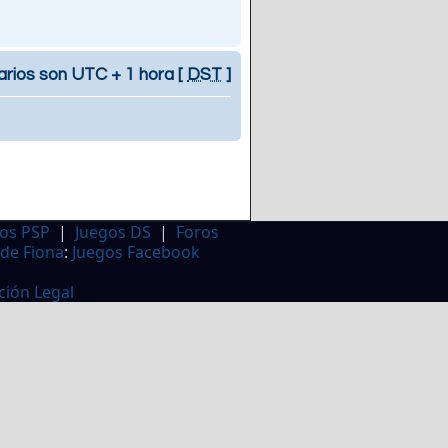
arios son UTC + 1 hora [
DST
]
os PSP
|
Juegos DS
|
Foros
 de Fiona
:
Juegos Facebook
ción Legal