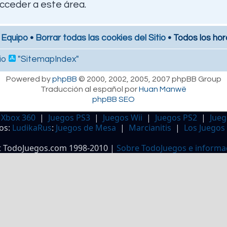
cceder a este área.
 Equipo
•
Borrar todas las cookies del Sitio
• Todos los hor
io
"SitemapIndex"
Powered by
phpBB
© 2000, 2002, 2005, 2007 phpBB Group
Traducción al español por
Huan Manwë
phpBB SEO
 Xbox 360
|
Juegos PS3
|
Juegos Wii
|
Juegos PS2
|
Jueg
os:
LudikaRus
:
Juegos de Mesa
|
Marcianitis
|
Los Juegos
t TodoJuegos.com 1998-2010 |
Sobre TodoJuegos e informa