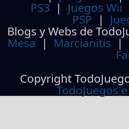
PS3
|
Juegos Wii
PSP
|
Jue
Blogs y Webs de TodoJ
Mesa
|
Marcianitis
|
Fa
Copyright TodoJueg
TodoJuegos e