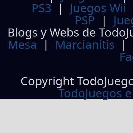
PS3
|
Juegos Wii
PSP
|
Jue
Blogs y Webs de TodoJ
Mesa
|
Marcianitis
|
Fa
Copyright TodoJueg
TodoJuegos e