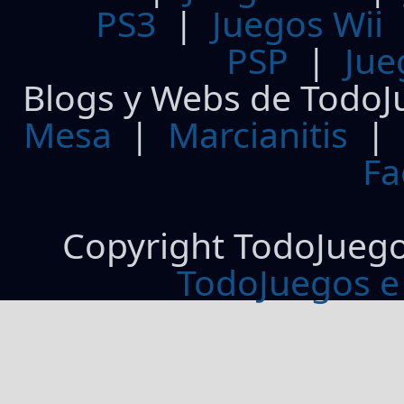
PS3
|
Juegos Wii
PSP
|
Jue
Blogs y Webs de TodoJ
Mesa
|
Marcianitis
|
Fa
Copyright TodoJueg
TodoJuegos e