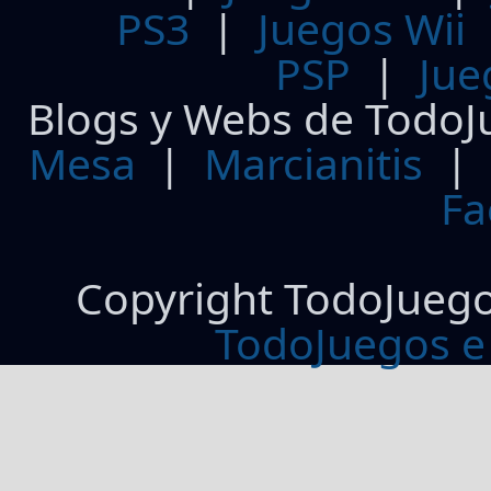
PS3
|
Juegos Wii
PSP
|
Jue
Blogs y Webs de TodoJ
Mesa
|
Marcianitis
|
Fa
Copyright TodoJueg
TodoJuegos e