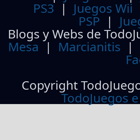
PS3
|
Juegos Wii
PSP
|
Jue
Blogs y Webs de TodoJ
Mesa
|
Marcianitis
|
Fa
Copyright TodoJueg
TodoJuegos e